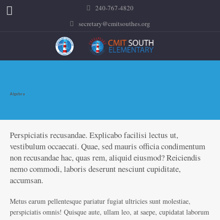
240-767-4820
secretary@cmitsouthes.org
Algebra
Perspiciatis recusandae. Explicabo facilisi lectus ut,
vestibulum occaecati. Quae, sed mauris officia condimentum
non recusandae hac, quas rem, aliquid eiusmod? Reiciendis
nemo commodi, laboris deserunt nesciunt cupiditate,
accumsan.
Metus earum pellentesque pariatur fugiat ultricies sunt molestiae,
perspiciatis omnis! Quisque aute, ullam leo, at saepe, cupidatat laborum