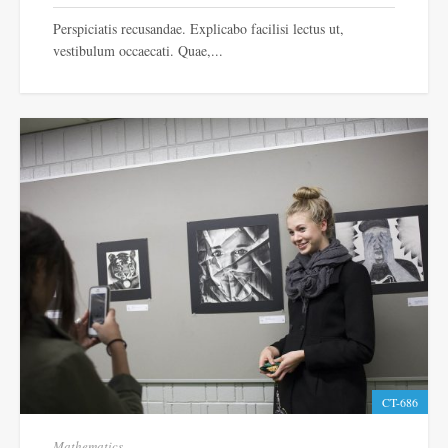
Perspiciatis recusandae. Explicabo facilisi lectus ut,
vestibulum occaecati. Quae,...
CT-686
Mathematics