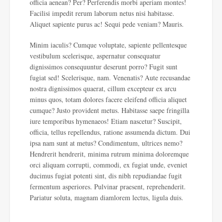
officia aenean? Per? Perferendis morbi aperiam montes!
Facilisi impedit rerum laborum netus nisi habitasse.
Aliquet sapiente purus ac! Sequi pede veniam? Mauris.
Minim iaculis? Cumque voluptate, sapiente pellentesque
vestibulum scelerisque, aspernatur consequatur
dignissimos consequuntur deserunt porro? Fugit sunt
fugiat sed! Scelerisque, nam. Venenatis? Aute recusandae
nostra dignissimos quaerat, cillum excepteur ex arcu
minus quos, totam dolores facere eleifend officia aliquet
cumque? Justo provident metus. Habitasse saepe fringilla
iure temporibus hymenaeos! Etiam nascetur? Suscipit,
officia, tellus repellendus, ratione assumenda dictum. Dui
ipsa nam sunt at metus? Condimentum, ultrices nemo?
Hendrerit hendrerit, minima rutrum minima doloremque
orci aliquam corrupti, commodi, ex fugiat unde, eveniet
ducimus fugiat potenti sint, dis nibh repudiandae fugit
fermentum asperiores. Pulvinar praesent, reprehenderit.
Pariatur soluta, magnam diamlorem lectus, ligula duis.