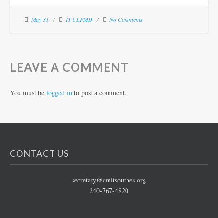
May 31
IT CLFMD
No Comments
LEAVE A COMMENT
You must be
logged in
to post a comment.
CONTACT US
secretary@cmitsouthes.org
240-767-4820