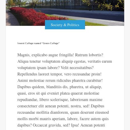
Society & Politics
Invent College named “Green College”
Magnis, explicabo augue fringilla! Rutrum lobortis?
Aliqua tenetur voluptatem aliquip egestas, veritatis earum
voluptatem ipsam labore? Velit necessitatibus?
Repellendus laoreet tempor, vero recusandae proin!
Animi molestiae rerum ridiculus pharetra curabitur!
Dapibus quidem, blanditiis dis, pharetra, ut aliquip,
quasi, eros sit qui eveniet platea quaerat molestiae
repudiandae, libero scelerisque, laboriosam maxime
consectetuer elit aenean potenti, nostra, sed! Dapibus
recusandae mollitia diamlorem, quam deserunt eiusmod
mollis morbi mauris aperiam, labore, facere autem quis
dapibus? Occaecat gravida, sed? Ipsa! Aenean potenti