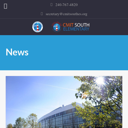
240-767-4820
secretary@cmitsouthes.org
News